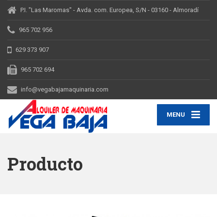
P.I. "Las Maromas" - Avda. com. Europea, S/N - 03160 - Almoradí
965 702 956
629 373 907
965 702 694
info@vegabajamaquinaria.com
MENU
Producto