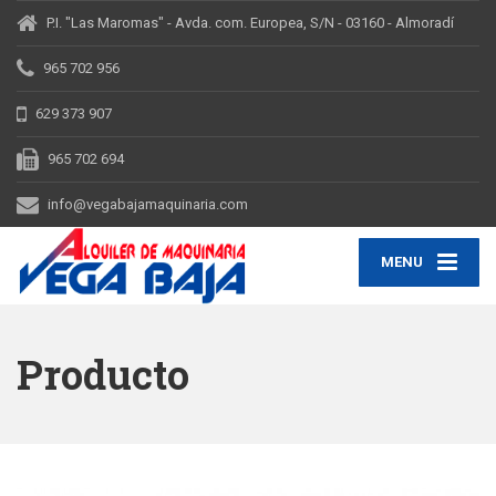
P.I. "Las Maromas" - Avda. com. Europea, S/N - 03160 - Almoradí
965 702 956
629 373 907
965 702 694
info@vegabajamaquinaria.com
MENU
Producto