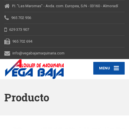
P.I. "Las Maromas" - Avda. com. Europea, S/N - 03160 - Almoradí
965 702 956
629 373 907
965 702 694
info@vegabajamaquinaria.com
MENU
Producto