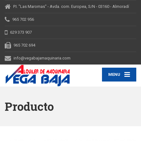
P.I. "Las Maromas" - Avda. com. Europea, S/N - 03160 - Almoradí
965 702 956
629 373 907
965 702 694
info@vegabajamaquinaria.com
MENU
Producto